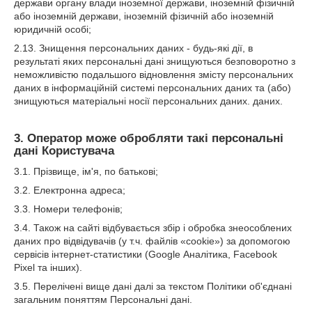
держави органу влади іноземної держави, іноземній фізичній
або іноземній держави, іноземній фізичній або іноземній
юридичній особі;
2.13. Знищення персональних даних - будь-які дії, в
результаті яких персональні дані знищуються безповоротно з
неможливістю подальшого відновлення змісту персональних
даних в інформаційній системі персональних даних та (або)
знищуються матеріальні носії персональних даних. даних.
3. Оператор може обробляти такі персональні
дані Користувача
3.1. Прізвище, ім'я, по батькові;
3.2. Електронна адреса;
3.3. Номери телефонів;
3.4. Також на сайті відбувається збір і обробка знеособлених
даних про відвідувачів (у т.ч. файлів «cookie») за допомогою
сервісів інтернет-статистики (Google Аналітика, Facebook
Pixel та інших).
3.5. Перелічені вище дані далі за текстом Політики об'єднані
загальним поняттям Персональні дані.