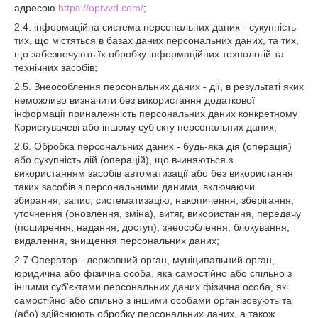
адресою
https://optvvd.com/
;
2.4. інформаційна система персональних даних - сукупність
тих, що містяться в базах даних персональних даних, та тих,
що забезпечують їх обробку інформаційних технологій та
технічних засобів;
2.5. Знеособлення персональних даних - дії, в результаті яких
неможливо визначити без використання додаткової
інформації приналежність персональних даних конкретному
Користувачеві або іншому суб'єкту персональних даних;
2.6. Обробка персональних даних - будь-яка дія (операція)
або сукупність дій (операцій), що вчиняються з
використанням засобів автоматизації або без використання
таких засобів з персональними даними, включаючи
збирання, запис, систематизацію, накопичення, зберігання,
уточнення (оновлення, зміна), витяг, використання, передачу
(поширення, надання, доступ), знеособлення, блокування,
видалення, знищення персональних даних;
2.7 Оператор - державний орган, муніципальний орган,
юридична або фізична особа, яка самостійно або спільно з
іншими суб'єктами персональних даних фізична особа, які
самостійно або спільно з іншими особами організовують та
(або) здійснюють обробку персональних даних, а також