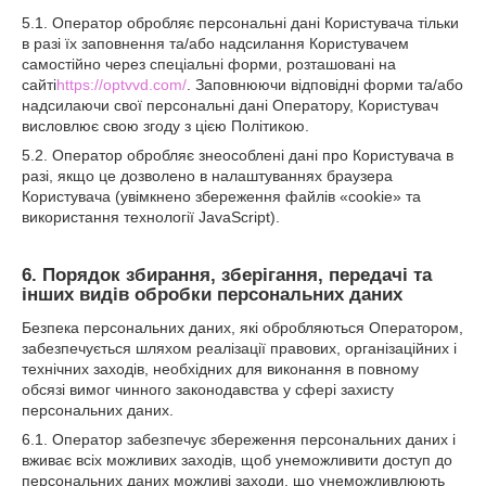
5.1. Оператор обробляє персональні дані Користувача тільки
в разі їх заповнення та/або надсилання Користувачем
самостійно через спеціальні форми, розташовані на
сайті
https://optvvd.com/
. Заповнюючи відповідні форми та/або
надсилаючи свої персональні дані Оператору, Користувач
висловлює свою згоду з цією Політикою.
5.2. Оператор обробляє знеособлені дані про Користувача в
разі, якщо це дозволено в налаштуваннях браузера
Користувача (увімкнено збереження файлів «cookie» та
використання технології JavaScript).
6. Порядок збирання, зберігання, передачі та
інших видів обробки персональних даних
Безпека персональних даних, які обробляються Оператором,
забезпечується шляхом реалізації правових, організаційних і
технічних заходів, необхідних для виконання в повному
обсязі вимог чинного законодавства у сфері захисту
персональних даних.
6.1. Оператор забезпечує збереження персональних даних і
вживає всіх можливих заходів, щоб унеможливити доступ до
персональних даних можливі заходи, що унеможливлюють