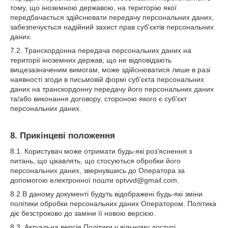
тому, що іноземною державою, на територію якої
передбачається здійснювати передачу персональних даних,
забезпечується надійний захист прав суб'єктів персональних
даних.
7.2. Транскордонна передача персональних даних на
території іноземних держав, що не відповідають
вищезазначеним вимогам, може здійснюватися лише в разі
наявності згоди в письмовій формі суб'єкта персональних
даних на транскордонну передачу його персональних даних
та/або виконання договору, стороною якого є суб'єкт
персональних даних.
8. Прикінцеві положення
8.1. Користувач може отримати будь-які роз'яснення з
питань, що цікавлять, що стосуються обробки його
персональних даних, звернувшись до Оператора за
допомогою електронної пошти optvvd@gmail.com.
8.2 В даному документі будуть відображені будь-які зміни
політики обробки персональних даних Оператором. Політика
діє безстроково до заміни її новою версією.
8.3. Актуальна версія Політики у вільному доступі