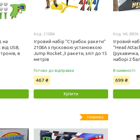
2108A
WL 8836-
, на
Ігровий набір "Стрибок ракети"
Ігровий наб
 від USB,
2108A з пусковою установкою
"Head Attac
атронів, в
Jump Rocket ,3 ракети, зліт до 15
(рукавичка,
метрів
наборі 2 ба
Готово до відправки
В наявності
467 ₴
699 ₴
Купити
Новинка