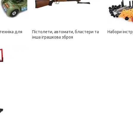
техніка для
Пістолети, автомати, бластери та
Набори інстр
інша іграшкова зброя