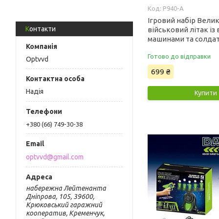
P940-A
Ігровий набір Вели
Контакти
військовий літак із
машинами та солда
Готово до відправки
Optvvd
699 ₴
Надія
Купити
+380 (66) 749-30-38
optvvd@gmail.com
набережна Лейтенанта
Дніпрова, 105, 39600,
Крюковський гаражний
кооператив, Кременчук,