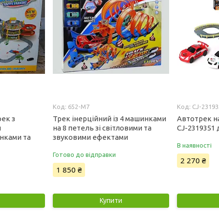
652-M7
CJ-23193
ек з
Трек інерційний із 4 машинками
Автотрек н
и
на 8 петель зі світловими та
CJ-2319351 
нками та
звуковими ефектами
В наявності
Готово до відправки
2 270 ₴
1 850 ₴
Купити