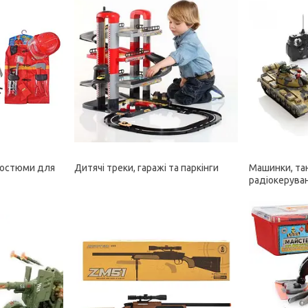
костюми для
Дитячі треки, гаражі та паркінги
Машинки, тан
радіокеруван