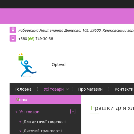
набережна Лейтенанта Дніпрова, 105, 39600, Крюковський гар
+380
(66)
749-30-38
Optvvd
Головна
Усі товари
Про магазин
Контакти
Іграшки для х
Усі товари
Для дитячої творчості
Дитячий транспорт і