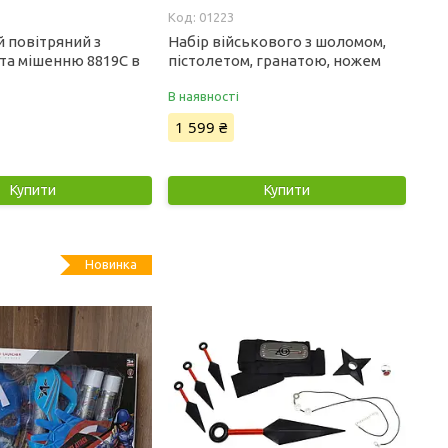
01223
 повітряний з
Набір військового з шоломом,
та мішенню 8819C в
пістолетом, гранатою, ножем
В наявності
1 599 ₴
Купити
Купити
Новинка