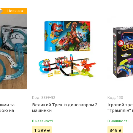
Новинка
8899-92
130
лями та
Великий Трек із динозавром 2
Ігровий тре
кою на
машинки
"Трамплін"
В наявності
В наявності
1 399 ₴
849 ₴