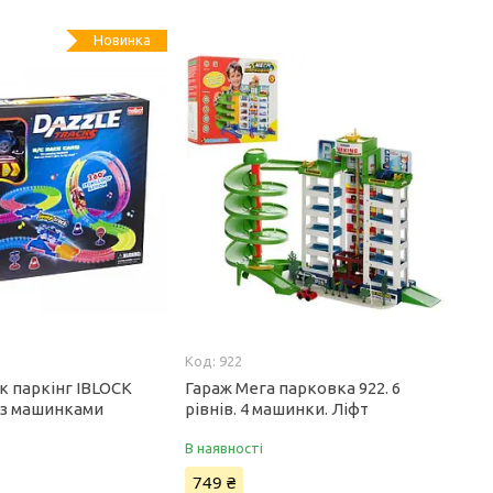
Новинка
922
к паркінг IBLOCK
Гараж Мега парковка 922. 6
 із машинками
рівнів. 4 машинки. Ліфт
В наявності
749 ₴