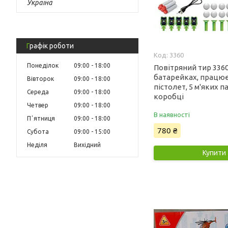
Україна
Графік роботи
3360
Понеділок
09:00
18:00
Повітряний тир 3360
батарейках, працює
Вівторок
09:00
18:00
пістолет, 5 м'яких п
Середа
09:00
18:00
коробці
Четвер
09:00
18:00
В наявності
Пʼятниця
09:00
18:00
780 ₴
Субота
09:00
15:00
Неділя
Вихідний
Купити