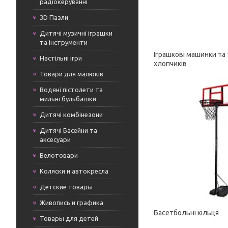
радіокеруванні
3D Пазли
Дитячі музичні іграшки
та інструменти
Іграшкові машинки та 
Настільні ігри
хлопчиків
Товари для малюків
Водяні пістолети та
мильні бульбашки
Дитячі комбінезони
Дитячі Басейни та
аксесуари
Велотовари
Коляски и автокресла
Детские товары
Живопись и графика
Басетбольні кільця
Товары для детей