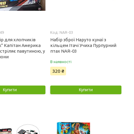
49
NAR-03
ір для хлопчиків
Набір зброї Наруто кунаї з
k" Капітан Америка
кільцем Ітачі Учиха Пурпурний
 стріляє павутиною, у
птах NAR-03
лони
В наявності
320 ₴
Купити
Купити