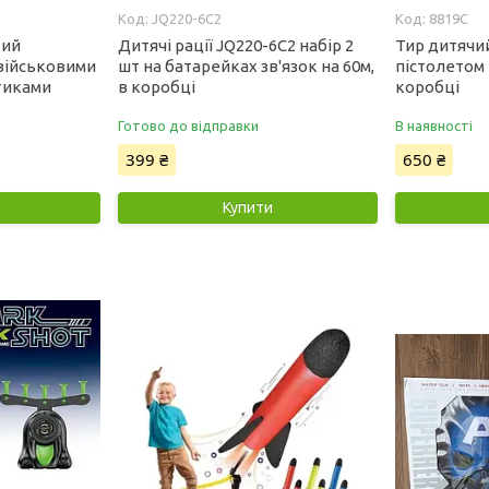
JQ220-6C2
8819C
кий
Дитячі рації JQ220-6C2 набір 2
Тир дитячий
 військовими
шт на батарейках зв'язок на 60м,
пістолетом 
тиками
в коробці
коробці
Готово до відправки
В наявності
399 ₴
650 ₴
Купити