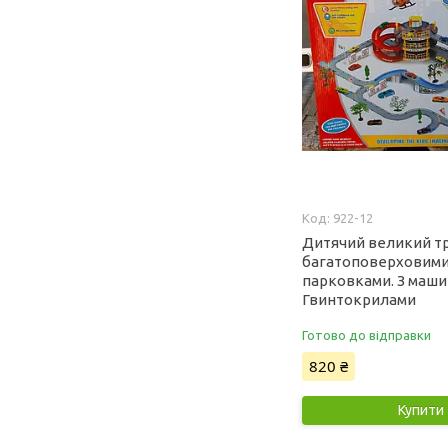
922-12
Дитячий великий тр
багатоповерховим
парковками. З маши
Гвинтокрилами
Готово до відправки
820 ₴
Купити