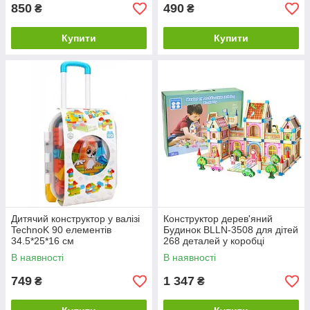
850
490
₴
₴
Купити
Купити
Дитячий конструктор у валізі
Конструктор дерев'яний
TechnoK 90 елементів
Будинок BLLN-3508 для дітей
34.5*25*16 см
268 деталей у коробці
38*28*7,5 см
В наявності
В наявності
749
1 347
₴
₴