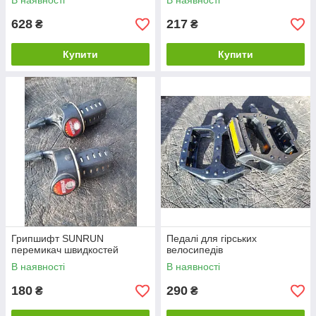
В наявності
В наявності
628
217
₴
₴
Купити
Купити
Грипшифт SUNRUN
Педалі для гірських
перемикач швидкостей
велосипедів
В наявності
В наявності
180
290
₴
₴