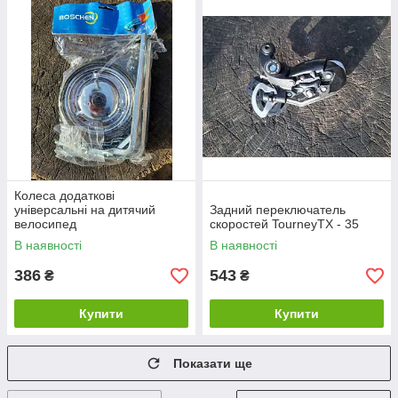
Колеса додаткові
універсальні на дитячий
Задний переключатель
велосипед
скоростей TourneyTX - 35
В наявності
В наявності
386
543
₴
₴
Купити
Купити
Показати ще