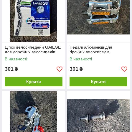
Ціпок велосипедний GAIEGE
Педалі алюмінієві для
для дорожніх велосипедів
гірських велосипедів
В наявності
В наявності
301
301
₴
₴
Купити
Купити