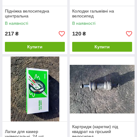
Підніжка велосипедна
Колодки гальмівні на
центральна
велосипед
В наявності
В наявності
217
120
₴
₴
Купити
Купити
Картридж (каретки) під
Латки для камер
квадрат на гірський
універсальні, 24 шт.
велосипед