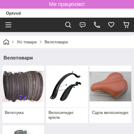
Ми працюємо!
Optvvd
Усі товари
Велотовари
Велотовари
Велогума
Велосипедні
Сідла велосипедні
крила