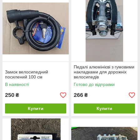
Педалі алюмінієві з гумовими
Замок велосипедний
накладками для дорожніх
посилений 100 см
велосипедів
В наявності
Готово до відправки
250
266
₴
₴
Купити
Купити