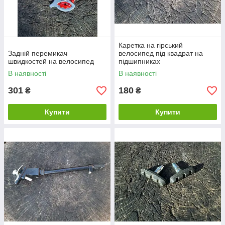
Каретка на гірський
Задній перемикач
велосипед під квадрат на
швидкостей на велосипед
підшипниках
В наявності
В наявності
301
180
₴
₴
Купити
Купити