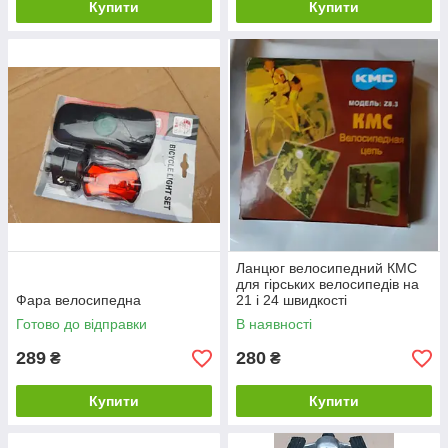
Купити
Купити
Ланцюг велосипедний КМС
для гірських велосипедів на
Фара велосипедна
21 і 24 швидкості
Готово до відправки
В наявності
289
280
₴
₴
Купити
Купити