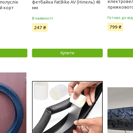
електровел
 полуслік
фетбайка FatBike AV (Ніпель) 48
прижковог
й корт
мм
Готово до ві
В наявності
799 ₴
247 ₴
Купити