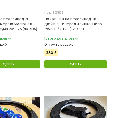
105825
а велосипед 20
Покришка на велосипед 18
Камерою Малюнок
дюймів. Генерал Ялинка. Вело
ума 20*1,75 (40-406)
гума 18*2,125 (57-355)
дправки
Готово до відправки
дріб
Оптом і в роздріб
330 ₴
Купити
Купити