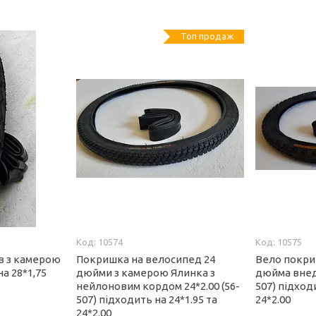
Топ продаж
10574
10575
в з камерою
Покришка на велосипед 24
Вело покри
а 28*1,75
дюйми з камерою Ялинка з
дюйма внед
нейлоновим кордом 24*2.00 (56-
507) підходи
507) підходить на 24*1.95 та
24*2.00
24*2.00