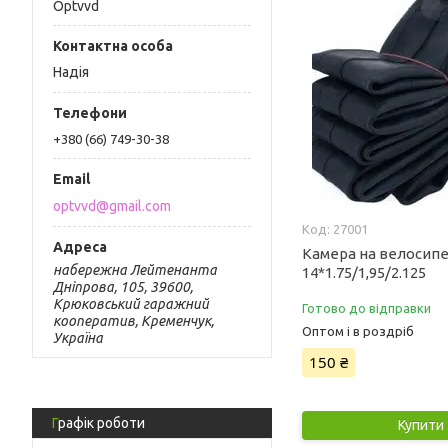
Optvvd
Надія
+380 (66) 749-30-38
optvvd@gmail.com
27001
Камера на велосипе
набережна Лейтенанта
14*1.75/1,95/2.125
Дніпрова, 105, 39600,
Крюковський гаражний
Готово до відправки
кооператив, Кременчук,
Оптом і в роздріб
Україна
150 ₴
Графік роботи
Купити