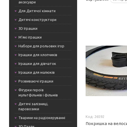
аксесуари
Для Дитячої кімнати
Дитячі конструктори
3D Іграшки
М'які іграшки
Набори для рольових ігор
Іграшки для хлопчиків
Іграшки для дівчаток
Іграшки для малюків
Розвиваючі іграшки
Фігурки героїв
мультфільмів і фільмів
Дитячі залізниці,
паровозики
26592
Тварини на радіокеруванні
Покришка на велос
3D Пазли