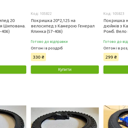
105822
105823
ипед 20
Покришка 20*2,125 на
Покришка н
я Шипована.
велосипед з Камерою Генерал
дюймів з 
-406)
Ялинка (57-406)
Ромб. Вело г
Готово до відправки
Готово до ві
Оптом і в роздріб
Оптом і в роз
330 ₴
299 ₴
Купити