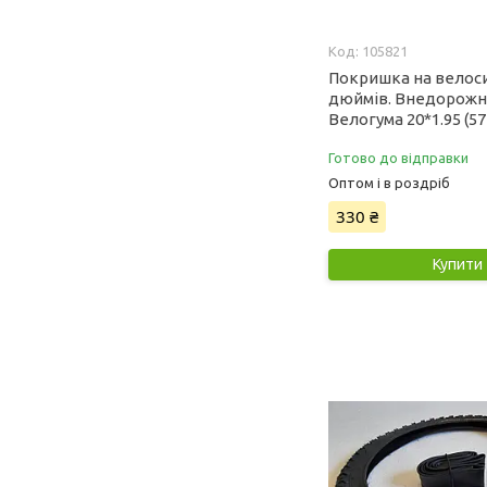
105821
Покришка на велос
дюймів. Внедорожн
Велогума 20*1.95 (57
Готово до відправки
Оптом і в роздріб
330 ₴
Купити