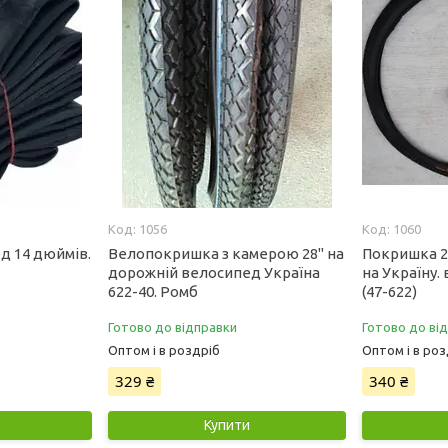
1056
1060
д 14 дюймів.
Велопокришка з камерою 28" на
Покришка 2
дорожній велосипед Україна
на Україну.
622-40. Ромб
(47-622)
Готово до відправки
Готово до ві
Оптом і в роздріб
Оптом і в роз
329 ₴
340 ₴
Купити