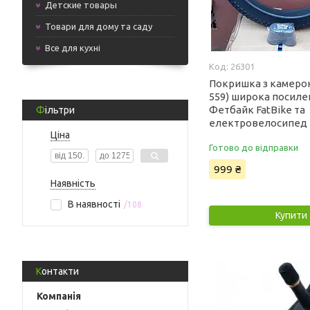
Детские товары
Товари для дому та саду
Все для кухні
26301
Покришка з камерою 
559) широка посиле
Фетбайк FatBike та
Фільтри
електровелосипед
Ціна
Готово до відправки
999 ₴
Наявність
В наявності
108
Купити
Контакти