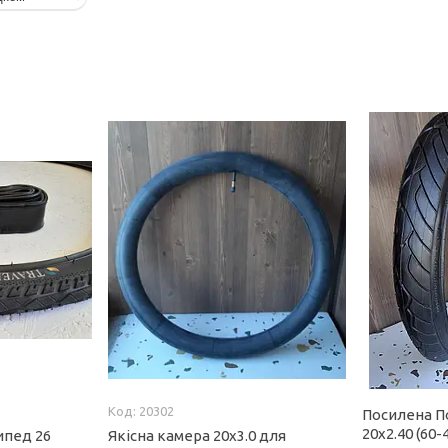
20302
Посилена П
20x2.40 (60-
ипед 26
Якісна камера 20х3.0 для