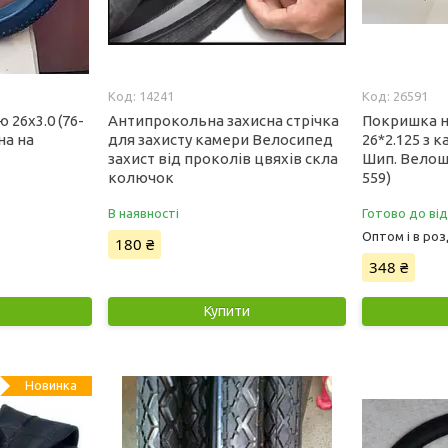
14241
26591
26x3.0 (76-
Антипрокольна захисна стрічка
Покришка н
на на
для захисту камери Велосипед
26*2.125 з
захист від проколів цвяхів скла
Шип. Велош
колючок
559)
В наявності
Готово до ві
Оптом і в роз
180 ₴
348 ₴
Купити
Новинка