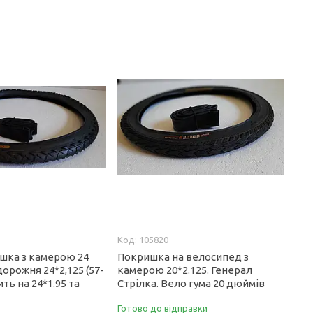
105820
шка з камерою 24
Покришка на велосипед з
орожня 24*2,125 (57-
камерою 20*2.125. Генерал
ть на 24*1.95 та
Стрілка. Вело гума 20 дюймів
Готово до відправки