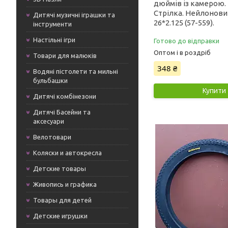
дюймів із камерою.
Стрілка. Нейлонови
Дитячі музичні іграшки та
26*2.125 (57-559).
інструменти
Настільні ігри
Готово до відправки
Оптом і в роздріб
Товари для малюків
348 ₴
Водяні пістолети та мильні
бульбашки
Купити
Дитячі комбінезони
Дитячі Басейни та
аксесуари
Велотовари
Коляски и автокресла
Детские товары
Живопись и графика
Товары для детей
Детские игрушки