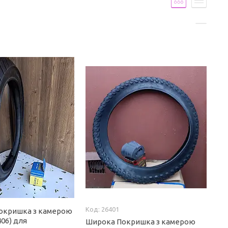
26401
окришка з камерою
406) для
Широка Покришка з камерою