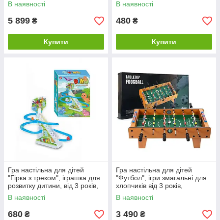
см. шкала ведення рахунку
поля 21*42 см
В наявності
В наявності
5 899
480
₴
₴
Купити
Купити
Гра настільна для дітей
Гра настільна для дітей
"Гірка з треком", іграшка для
"Футбол", ігри змагальні для
розвитку дитини, від 3 років,
хлопчиків від 3 років,
фігурки 3шт Dinosaur
настільний футбол
В наявності
В наявності
дерев'яний, управління на
штангах
680
3 490
₴
₴