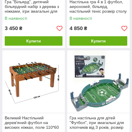
Гра "Більярд", дитячий
Настільна гра 4 в 1 футбол,
більярдний набір з дерева з
аерохокей, більярд,
ніжками, ігри змагальні для
настільний теніс розмір столу
хлопчиків від 3 років
76*41
В наявності
В наявності
3 450
4 850
₴
₴
Купити
Купити
Великий Настільний
Гра настільна для дітей
дерев'яний футбол на
"Футбол", ігри змагальні для
високих ніжках, поле 110*60
хлопчиків від 3 років, розмір