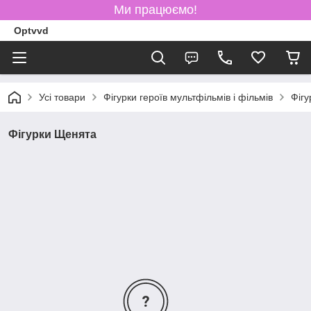
Ми працюємо!
Optvvd
Усі товари
Фігурки героїв мультфільмів і фільмів
Фіг
Фігурки Щенята