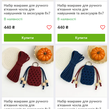
Набір макраме для ручного
Набір макраме для ручного
в'язання чохла для
в'язання чохла для
навушників та аксесуарів 8х7
навушників та аксесуарів 8х7
см колір бежевий для
см сірий для рукоділля та
В наявності
В наявності
рукоділля та творчості
творчості
440
440
₴
₴
Купити
Купити
Набір макраме для ручного
Набір макраме для ручного
в'язання чохла для
в'язання чохла для