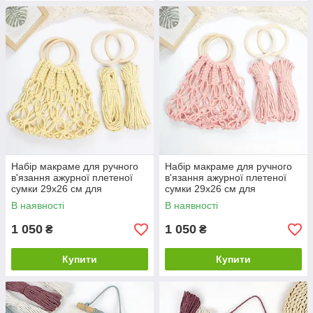
Набір макраме для ручного
Набір макраме для ручного
в'язання ажурної плетеної
в'язання ажурної плетеної
сумки 29х26 см для
сумки 29х26 см для
рукоділля та творчості колір
рукоділля та творчості колір
В наявності
В наявності
жовтий
рожевий
1 050
1 050
₴
₴
Купити
Купити