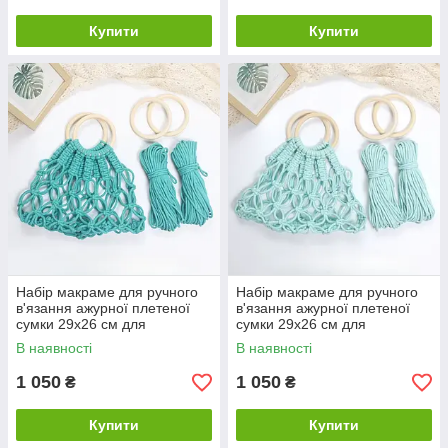
Купити
Купити
Набір макраме для ручного
Набір макраме для ручного
в'язання ажурної плетеної
в'язання ажурної плетеної
сумки 29х26 см для
сумки 29х26 см для
рукоділля та творчості колір
рукоділля та творчості колір
В наявності
В наявності
бірюзовий
м'ятний
1 050
1 050
₴
₴
Купити
Купити