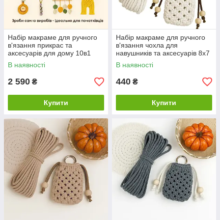
Набір макраме для ручного
Набір макраме для ручного
в'язання прикрас та
в'язання чохла для
аксесуарів для дому 10в1
навушників та аксесуарів 8х7
для рукоділля та творчості
см колір білий для рукоділля
В наявності
В наявності
та творчості
2 590
440
₴
₴
Купити
Купити