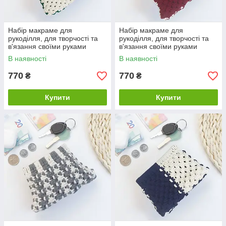
Набір макраме для
Набір макраме для
рукоділля, для творчості та
рукоділля, для творчості та
в'язання своїми руками
в'язання своїми руками
гаманця 15.7х10см колір
гаманця 15.7х10см колір
В наявності
В наявності
зелений з білим
червоний з білим
770
770
₴
₴
Купити
Купити