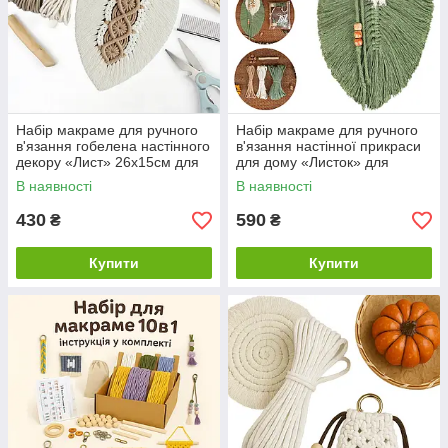
Набір макраме для ручного
Набір макраме для ручного
в'язання гобелена настінного
в'язання настінної прикраси
декору «Лист» 26х15см для
для дому «Листок» для
рукоділля та творчості
рукоділля та творчості
В наявності
В наявності
бежевий
430
590
₴
₴
Купити
Купити