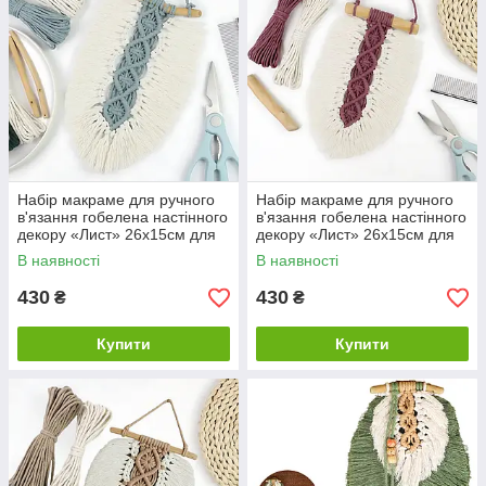
Набір макраме для ручного
Набір макраме для ручного
в'язання гобелена настінного
в'язання гобелена настінного
декору «Лист» 26х15см для
декору «Лист» 26х15см для
рукоділля і творчості
рукоділля та творчості
В наявності
В наявності
блакитний
червоний
430
430
₴
₴
Купити
Купити