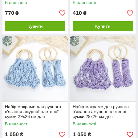
гаманця 15.7х10см колір
фіолетовий з рожевим
В наявності
В наявності
чорний з білим
770
410
₴
₴
Купити
Купити
Набір макраме для ручного
Набір макраме для ручного
в'язання ажурної плетеної
в'язання ажурної плетеної
сумки 29х26 см для
сумки 29х26 см для
рукоділля та творчості колір
рукоділля та творчості колір
В наявності
В наявності
блакитний
фіолетовий
1 050
1 050
₴
₴