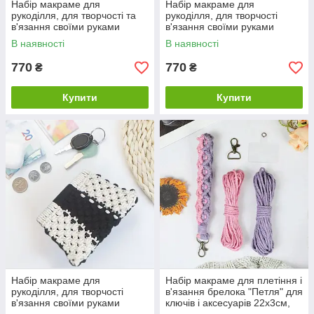
Набір макраме для
Набір макраме для
рукоділля, для творчості та
рукоділля, для творчості
в'язання своїми руками
в'язання своїми руками
гаманця 15.7х10см колір
гаманця 15.7х10см колір
В наявності
В наявності
сірий з білим
синій з білим
770
770
₴
₴
Купити
Купити
Набір макраме для
Набір макраме для плетіння і
рукоділля, для творчості
в'язання брелока "Петля" для
в'язання своїми руками
ключів і аксесуарів 22х3см,