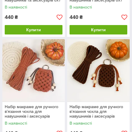
навушників та аксесуарів 8х7
навушників і аксесуарів 8х7
см бордовий для рукоділля
см темно-синій для рукоділля
В наявності
В наявності
та творчості
та творчості
440
440
₴
₴
Купити
Купити
Набір макраме для ручного
Набір макраме для ручного
в'язання чохла для
в'язання чохла для
навушників і аксесуарів
навушників і аксесуарів
8х7см помаранчевий для
8х7см коричневий для
В наявності
В наявності
рукоділля та творчості
рукоділля,творчості