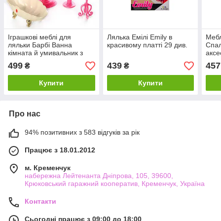
Іграшкові меблі для
Лялька Емілі Emily в
Мебл
ляльки Барбі Ванна
красивому платті 29 див.
Спал
кімната й умивальник з
аксе
аксесуарами в коробці
499
439
457
₴
₴
Купити
Купити
Про нас
94% позитивних з 583 відгуків за рік
Працює з 18.01.2012
м. Кременчук
набережна Лейтенанта Дніпрова, 105, 39600,
Крюковський гаражний кооператив, Кременчук, Україна
Контакти
Сьогодні працює з 09:00 до 18:00