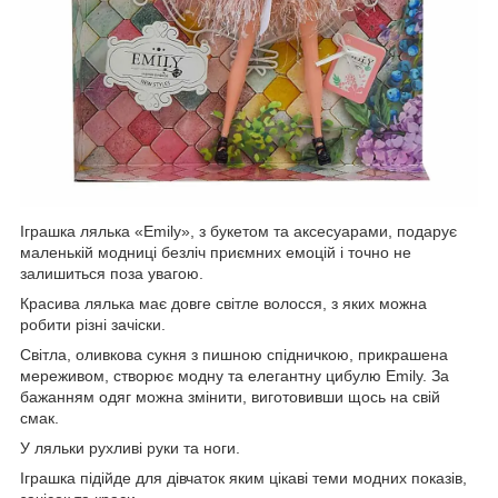
Іграшка лялька «Emily», з букетом та аксесуарами, подарує
маленькій модниці безліч приємних емоцій і точно не
залишиться поза увагою.
Красива лялька має довге світле волосся, з яких можна
робити різні зачіски.
Світла, оливкова сукня з пишною спідничкою, прикрашена
мереживом, створює модну та елегантну цибулю Emily. За
бажанням одяг можна змінити, виготовивши щось на свій
смак.
У ляльки рухливі руки та ноги.
Іграшка підійде для дівчаток яким цікаві теми модних показів,