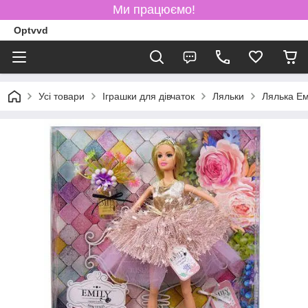
Ми працюємо!
Optvvd
Усі товари
Іграшки для дівчаток
Ляльки
Лялька Емі