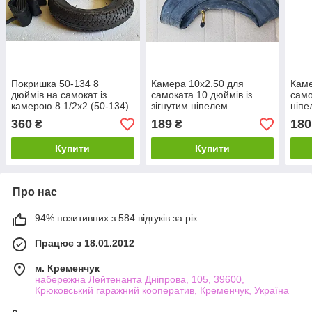
Покришка 50-134 8
Камера 10x2.50 для
Каме
дюймів на самокат із
самоката 10 дюймів із
само
камерою 8 1/2х2 (50-134)
зігнутим ніпелем
ніпе
360
189
180
₴
₴
Купити
Купити
Про нас
94% позитивних з 584 відгуків за рік
Працює з 18.01.2012
м. Кременчук
набережна Лейтенанта Дніпрова, 105, 39600,
Крюковський гаражний кооператив, Кременчук, Україна