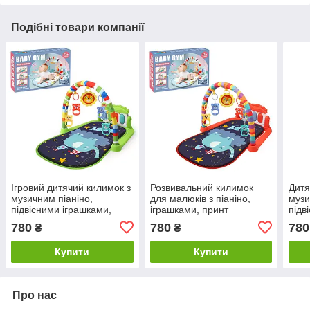
Подібні товари компанії
Ігровий дитячий килимок з
Розвивальний килимок
Дитя
музичним піаніно,
для малюків з піаніно,
музи
підвісними іграшками,
іграшками, принт
підв
шкалою зросту, принт
червоний слон, шкала
шкал
780
780
780
₴
₴
зелений слон
зросту, килимок для дітей
сло
Купити
Купити
Про нас