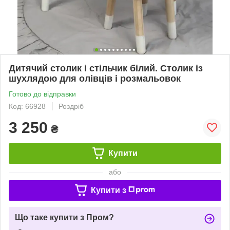
Дитячий столик і стільчик білий. Столик із
шухлядою для олівців і розмальовок
Готово до відправки
Код: 66928
Роздріб
3 250
₴
Купити
або
Купити з
Що таке купити з Пром?