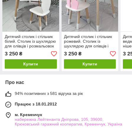
Дитячий столик і стільчик
Дитячий столик і стільчик
Дитя
білий. Столик із шухлядою
рожевий. Столик із
ведм
для олівців і розмальовок
шухлядою для олівців і
ніше
розмальовок
розм
3 250
3 250
3 2
₴
₴
Купити
Купити
Про нас
94% позитивних з 581 відгука за рік
Працює з 18.01.2012
м. Кременчук
набережна Лейтенанта Дніпрова, 105, 39600,
Крюковський гаражний кооператив, Кременчук, Україна