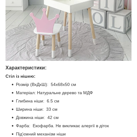
Характеристики:
Стіл із нішею:
Розмір (ВхДхШ): 54х68х50 см
Матеріал: Натуральне дерево та МДФ
Глибина ніши: 6.5 см
Ширина ніши: 33 см
Довжина ніши: 42 см
Фарба: Екофарба. Не викликає алергії в діток
Під'ємний механізм ніши