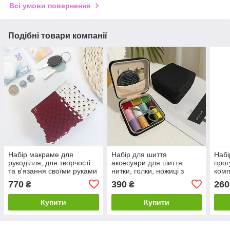
Всі умови повернення
Подібні товари компанії
Набір макраме для
Набір для шиття
Набі
рукоділля, для творчості
аксесуари для шиття:
прог
та в'язання своїми руками
нитки, голки, ножиці з
комп
гаманця 15.7х10см колір
сумкою на блискавці колір
2.0/
770
390
260
₴
₴
червоний з білим
чорний
Купити
Купити