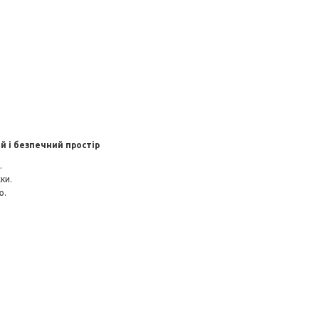
й і безпечний простір
.
ки.
ю.