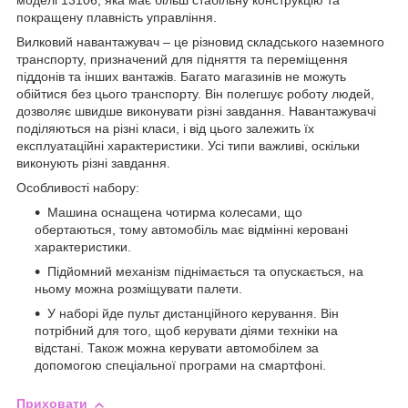
моделі 13106, яка має більш стабільну конструкцію та
покращену плавність управління.
Вилковий навантажувач – це різновид складського наземного
транспорту, призначений для підняття та переміщення
піддонів та інших вантажів. Багато магазинів не можуть
обійтися без цього транспорту. Він полегшує роботу людей,
дозволяє швидше виконувати різні завдання. Навантажувачі
поділяються на різні класи, і від цього залежить їх
експлуатаційні характеристики. Усі типи важливі, оскільки
виконують різні завдання.
Особливості набору:
Машина оснащена чотирма колесами, що
обертаються, тому автомобіль має відмінні керовані
характеристики.
Підйомний механізм піднімається та опускається, на
ньому можна розміщувати палети.
У наборі йде пульт дистанційного керування. Він
потрібний для того, щоб керувати діями техніки на
відстані. Також можна керувати автомобілем за
допомогою спеціальної програми на смартфоні.
Приховати