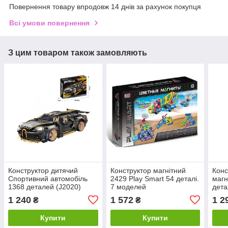
Повернення товару впродовж 14 днів за рахунок покупця
Всі умови повернення
З цим товаром також замовляють
Конструктор дитячий
Конструктор магнітний
Конс
Спортивний автомобіль
2429 Play Smart 54 деталі.
магн
1368 деталей (J2020)
7 моделей
дета
30х3
1 240
1 572
1 2
₴
₴
Купити
Купити