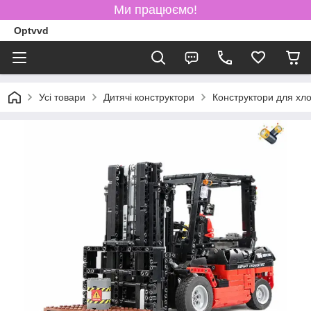
Ми працюємо!
Optvvd
Усі товари
Дитячі конструктори
Конструктори для хло