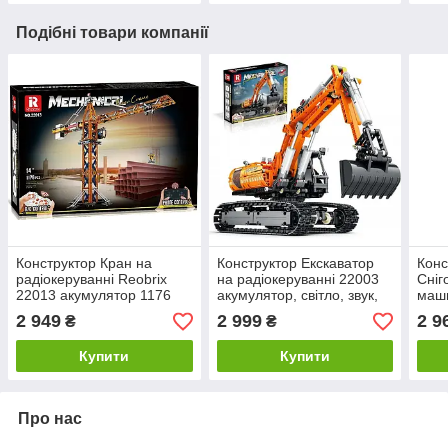
Подібні товари компанії
Конструктор Кран на
Конструктор Екскаватор
Конс
радіокеруванні Reobrix
на радіокеруванні 22003
Сніг
22013 акумулятор 1176
акумулятор, світло, звук,
маши
деталей в коробці
1106+ деталей у коробці
раді
2 949
2 999
2 9
₴
₴
83*30*67 см
49*27*16 см
дета
см
Купити
Купити
Про нас