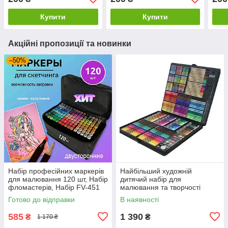
для дітей від 2 років, у
для дітей від 2 років, у
для д
кольорі Blue
кольорі Pink
коль
Купити
Купити
Акційні пропозиції та новинки
–50%
Набір професійних маркерів
Найбільший художній
для малювання 120 шт, Набір
дитячий набір для
фломастерів, Набір FV-451
малювання та творчості
маркерів sketch
Colorful Italy на 288
Готово до відправки
В наявності
предметів!!!
585
1 390
₴
₴
1 170 ₴