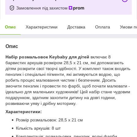
Замовлення під захистом
Опис
Характеристики
Доставка
Оплата
Умови п
Опис
Набір розмальовок Keybaby для дітей
включає 8
барвистих аркушів розміром 28,5 х 21 см, які допомагають
дітям розкрити свої творчі здібності. У комплект також входить
пензлик і спеціальні пігменти, які активуються водою, що
робить процес малювання чистим і безпечним. Досить
змочити пензлик і провести по фарбі, щоб почати малювати -
ідеально для маленьких художників! Цей набір стане чудовим
подарунком, здатним захопити дитину на довгі години,
розвиваючи уяву і дрібну моторику.
Характеристики:
Розмір розмальовок: 28,5 х 21 см
Кількість аркушів: 8 шт
Комплектація: розмальовки, пензлик, водні фарби