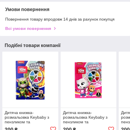
Умови повернення
Повернення товару впродовж 14 днів за рахунок покупця
Всі умови повернення
Подібні товари компанії
Дитяча книжка-
Дитяча книжка-
Дитя
розмальовка Keybaby з
розмальовка Keybaby з
розм
пензликом та
пензликом та
пенз
акварельними фарбами
акварельними фарбами
акв
200
200
200
₴
₴