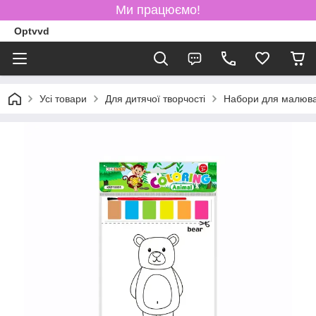
Ми працюємо!
Optvvd
Усі товари
Для дитячої творчості
Набори для малюв