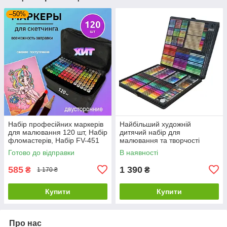
–50%
Набір професійних маркерів
Найбільший художній
для малювання 120 шт, Набір
дитячий набір для
фломастерів, Набір FV-451
малювання та творчості
маркерів sketch
Colorful Italy на 288
Готово до відправки
В наявності
предметів!!!
585
1 390
₴
₴
1 170 ₴
Купити
Купити
Про нас