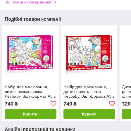
Всі умови повернення
Подібні товари компанії
Набір для малювання,
Набір для малювання,
Дитя
дитячі розмальовки
дитячі розмальовки
розм
Keybaby, 3шт формат А3 з
Keybaby, 3шт формат А3 з
олій
12 маркерами та
12 маркерами та
крей
740
740
320
₴
₴
серветкою для очищення,
серветкою для очищення,
рокі
Pink
Red
Купити
Купити
Акційні пропозиції та новинки