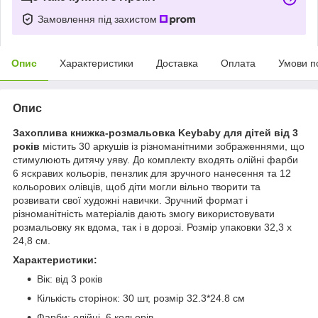
Замовлення під захистом
Опис
Характеристики
Доставка
Оплата
Умови п
Опис
Захоплива книжка-розмальовка Keybaby для дітей від 3
років
містить 30 аркушів із різноманітними зображеннями, що
стимулюють дитячу уяву. До комплекту входять олійні фарби
6 яскравих кольорів, пензлик для зручного нанесення та 12
кольорових олівців, щоб діти могли вільно творити та
розвивати свої художні навички. Зручний формат і
різноманітність матеріалів дають змогу використовувати
розмальовку як вдома, так і в дорозі. Розмір упаковки 32,3 x
24,8 см.
Характеристики:
Вік: від 3 років
Кількість сторінок: 30 шт, розмір 32.3*24.8 см
Фарби: олійні, 6 кольорів