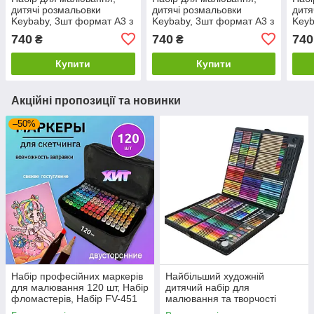
дитячі розмальовки
дитячі розмальовки
дитя
Keybaby, 3шт формат А3 з
Keybaby, 3шт формат А3 з
Keyb
12 маркерами та
12 маркерами та
12 м
740
740
740
₴
₴
серветкою для очищення,
серветкою для очищення,
серв
Pink
Red
Yell
Купити
Купити
Акційні пропозиції та новинки
–50%
Набір професійних маркерів
Найбільший художній
для малювання 120 шт, Набір
дитячий набір для
фломастерів, Набір FV-451
малювання та творчості
маркерів sketch
Colorful Italy на 288