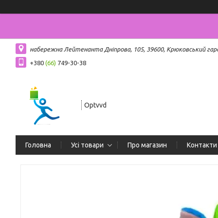
набережна Лейтенанта Дніпрова, 105, 39600, Крюковський гар
+380
(66)
749-30-38
Optvvd
Головна
Усі товари
Про магазин
Контакти