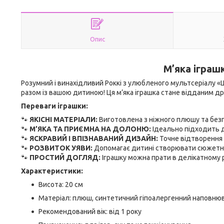
Опис
М’яка іграшк
Розумний і винахідливий Роккі з улюбленого мультсеріалу 
разом із вашою дитиною! Ця м’яка іграшка стане відданим дру
Переваги іграшки:
🐾
ЯКІСНІ МАТЕРІАЛИ:
Виготовлена з ніжного плюшу та безп
🐾
М’ЯКА ТА ПРИЄМНА НА ДОЛОНЮ:
Ідеально підходить дл
🐾
ЯСКРАВИЙ І ВПІЗНАВАНИЙ ДИЗАЙН:
Точне відтворення 
🐾
РОЗВИТОК УЯВИ:
Допомагає дитині створювати сюжетні 
🐾
ПРОСТИЙ ДОГЛЯД:
Іграшку можна прати в делікатному р
Характеристики:
Висота: 20 см
Матеріал: плюш, синтетичний гіпоалергенний наповню
Рекомендований вік: від 1 року