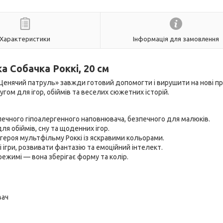
Характеристики
Інформація для замовлення
а Собачка Роккі, 20 см
«Щенячий патруль» завжди готовий допомогти і вирушити на нові п
гом для ігор, обіймів та веселих сюжетних історій.
ечного гіпоалергенного наповнювача, безпечного для малюків.
я обіймів, сну та щоденних ігор.
героя мультфільму Роккі із яскравими кольорами.
ігри, розвивати фантазію та емоційний інтелект.
ежимі — вона зберігає форму та колір.
вач