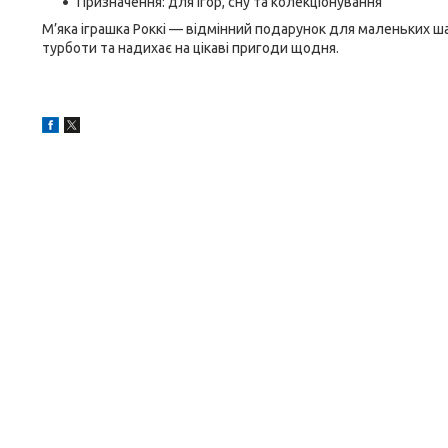
Призначення: для ігор, сну та колекціонування
М’яка іграшка Роккі — відмінний подарунок для маленьких ш
турботи та надихає на цікаві пригоди щодня.