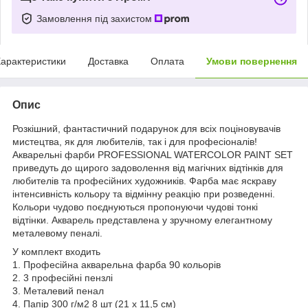
Замовлення під захистом
арактеристики
Доставка
Оплата
Умови повернення
Опис
Розкішний, фантастичний подарунок для всіх поціновувачів
мистецтва, як для любителів, так і для професіоналів!
Акварельні фарби PROFESSIONAL WATERCOLOR PAINT SET
приведуть до щирого задоволення від магічних відтінків для
любителів та професійних художників. Фарба має яскраву
інтенсивність кольору та відмінну реакцію при розведенні.
Кольори чудово поєднуються пропонуючи чудові тонкі
відтінки. Акварель представлена ​​у зручному елегантному
металевому пеналі.
У комплект входить
1. Професійна акварельна фарба 90 кольорів
2. 3 професійні пензлі
3. Металевий пенал
4. Папір 300 г/м2 8 шт (21 х 11,5 см)