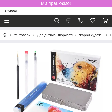
Ми працюємо!
Optvvd
Усі товари
Для дитячої творчості
Фарби художні
Н