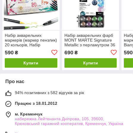
Набір акварельних
Набір акварельних фарб
Набі
маркерів (маркер пензлик)
MONT MARTE Signature
марк
20 кольорів, Набір
Metallic з перламутром 36
Bian
фломастерів для
кольорів+1 пензлик
Аква
590
690
590
₴
₴
художників
(мар
Купити
Купити
Про нас
94% позитивних з 582 відгуків за рік
Працює з 18.01.2012
м. Кременчук
набережна Лейтенанта Дніпрова, 105, 39600,
Крюковський гаражний кооператив, Кременчук, Україна