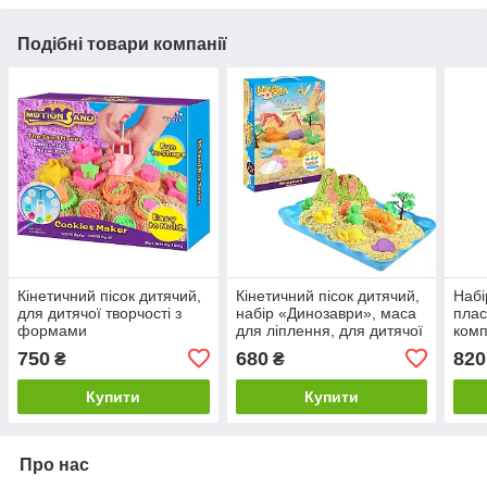
Подібні товари компанії
Кінетичний пісок дитячий,
Кінетичний пісок дитячий,
Набі
для дитячої творчості з
набір «Динозаври», маса
плас
формами
для ліплення, для дитячої
комп
творчості з формочками
32 н
750
680
820
₴
₴
серд
Купити
Купити
Про нас