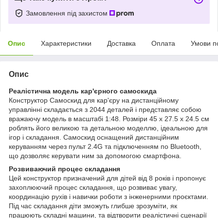
Замовлення під захистом
Опис
Характеристики
Доставка
Оплата
Умови п
Опис
Реалістична модель кар'єрного самоскида
Конструктор Самоскид для кар'єру на дистанційному
управлінні складається з 2044 деталей і представляє собою
вражаючу модель в масштабі 1:48. Розміри 45 х 27.5 х 24.5 см
роблять його великою та детальною моделлю, ідеальною для
ігор і складання. Самоскид оснащений дистанційним
керуванням через пульт 2.4G та підключенням по Bluetooth,
що дозволяє керувати ним за допомогою смартфона.
Розвиваючий процес складання
Цей конструктор призначений для дітей від 8 років і пропонує
захоплюючий процес складання, що розвиває увагу,
координацію рухів і навички роботи з інженерними проєктами.
Під час складання діти зможуть глибше зрозуміти, як
працюють складні машини, та відтворити реалістичні сценарії