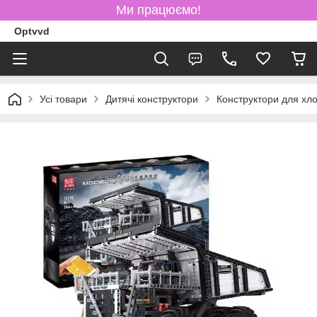
Ми працюємо!
Optvvd
Усі товари
Дитячі конструктори
Конструктори для хло