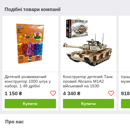
Подібні товари компанії
Дитячий розвиваючий
Конструктор дитячий Танк
Ігра
конструктор 1000 штук у
ігровий Abrams M1A2
музи
наборі, 1:48 дрібні
військовий на 1630
будівельні блоки,
деталей
1 150
4 340
918
₴
₴
20x15x3.5 см
Купити
Купити
Про нас