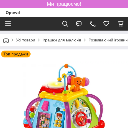
Ми працюємо!
Optvvd
Усі товари
Іграшки для малюків
Розвиваючий ігровий
Топ продажів