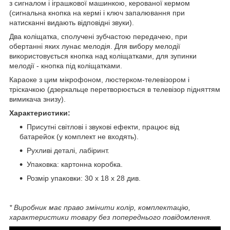
з сигналом і іграшкової машинкою, керованої кермом
(сигнальна кнопка на кермі і ключ запалювання при
натисканні видають відповідні звуки).
Два коліщатка, сполучені зубчастою передачею, при
обертанні яких лунає мелодія. Для вибору мелодії
використовується кнопка над коліщатками, для зупинки
мелодії - кнопка під коліщатками.
Караоке з цим мікрофоном, люстерком-телевізором і
тріскачкою (дзеркальце перетворюється в телевізор підняттям
вимикача знизу).
Характеристики:
Присутні світлові і звукові ефекти, працює від
батарейок (у комплект не входять).
Рухливі деталі, лабіринт.
Упаковка: картонна коробка.
Розмір упаковки: 30 х 18 х 28 див.
* Виробник має право змінити колір, комплектацію,
характеристики товару без попереднього повідомлення.