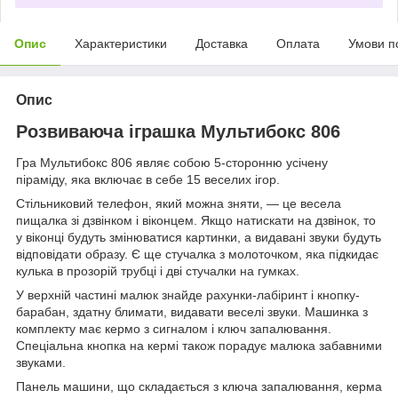
Опис
Характеристики
Доставка
Оплата
Умови п
Опис
Розвиваюча іграшка Мультибокс 806
Гра Мультибокс 806 являє собою 5-сторонню усічену
піраміду, яка включає в себе 15 веселих ігор.
Стільниковий телефон, який можна зняти, ― це весела
пищалка зі дзвінком і віконцем. Якщо натискати на дзвінок, то
у віконці будуть змінюватися картинки, а видавані звуки будуть
відповідати образу. Є ще стучалка з молоточком, яка підкидає
кулька в прозорій трубці і дві стучалки на гумках.
У верхній частині малюк знайде рахунки-лабіринт і кнопку-
барабан, здатну блимати, видавати веселі звуки. Машинка з
комплекту має кермо з сигналом і ключ запалювання.
Спеціальна кнопка на кермі також порадує малюка забавними
звуками.
Панель машини, що складається з ключа запалювання, керма