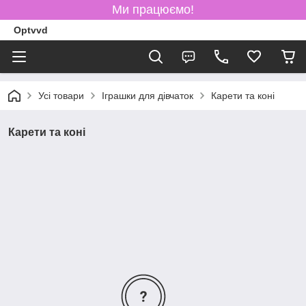
Ми працюємо!
Optvvd
Усі товари
Іграшки для дівчаток
Карети та коні
Карети та коні