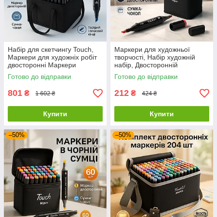
Набір для скетчингу Touch,
Маркери для художньої
Маркери для художніх робіт
творчості, Набір художній
двосторонні Маркери
набір, Двосторонній
творчості малювання IV-40
фломастер-маркер LR-79
Готово до відправки
Готово до відправки
801
212
₴
₴
1 602 ₴
424 ₴
Купити
Купити
–50%
–50%