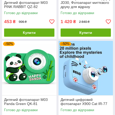
Дитячий фотоапарат M03
JD30, Фотоапарат миттєвого
PINK RABBIT QZ-82
друку для відразу
Фотоапарат для діток KQ-54
Готово до відправки
Готово до відправки
453
1 420
₴
₴
906 ₴
2 840 ₴
Купити
Купити
–50%
–50%
Дитячий фотоапарат M03
Дитячий цифровий
Panda Green QK-81
фотоапарат X900 Cat IR-77
Готово до відправки
Готово до відправки