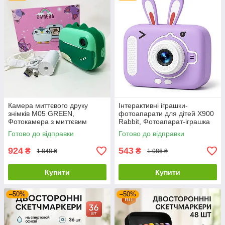
Камера миттєвого друку
Інтерактивні іграшки-
знімків M05 GREEN,
фотоапарати для дітей X900
Фотокамера з миттєвим
Rabbit, Фотоапарат-іграшка
друком фото, Фотопринтер
для дітей XL-17
Готово до відправки
Готово до відправки
дитячий RD-56
924
543
₴
₴
1 848 ₴
1 086 ₴
Купити
Купити
–50%
–50%