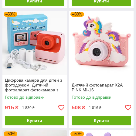
Купити
Купити
–50%
–50%
Цифрова камера для дітей з
фотодруком, Дитячий
Дитячий фотоапарат X2A
фотоапарат фотокамера з
PINK MI-16
принтером, Фотоапарат для
Готово до відправки
Готово до відправки
діток XO-63
915
508
₴
₴
1 830 ₴
1 016 ₴
Купити
Купити
–50%
–50%