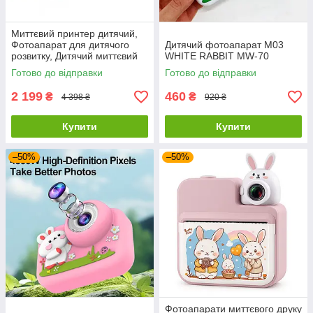
Миттєвий принтер дитячий,
Фотоапарат для дитячого
Дитячий фотоапарат M03
розвитку, Дитячий миттєвий
WHITE RABBIT MW-70
фотоапарат MS-91
Готово до відправки
Готово до відправки
2 199
460
₴
₴
4 398 ₴
920 ₴
Купити
Купити
–50%
–50%
Фотоапарати миттєвого друку