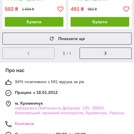
для грошей Пікачу UN-78
для грошей Міньйон US-38
502
491
₴
₴
1 004 ₴
982 ₴
Купити
Купити
Показати ще
1
/ 4
Про нас
94% позитивних з 581 відгука за рік
Працює з 18.01.2012
м. Кременчук
набережна Лейтенанта Дніпрова, 105, 39600,
Крюковський гаражний кооператив, Кременчук, Україна
Контакти