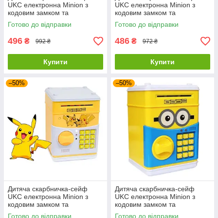
UKC електронна Minion з
UKC електронна Minion з
кодовим замком та
кодовим замком та
купюроприймачем Банкомат
купюроприймачем Банкомат
Готово до відправки
Готово до відправки
для грошей Синій IN-44
для грошей Котик SV-97
496
486
₴
₴
992 ₴
972 ₴
Купити
Купити
–50%
–50%
Дитяча скарбничка-сейф
Дитяча скарбничка-сейф
UKC електронна Minion з
UKC електронна Minion з
кодовим замком та
кодовим замком та
купюроприймачем Банкомат
купюроприймачем Банкомат
Готово до відправки
Готово до відправки