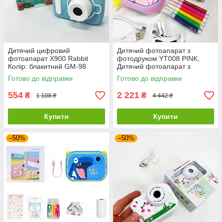
Дитячий цифровий
Дитячий фотоапарат з
фотоапарат X900 Rabbit
фотодруком YT008 PINK,
Колір: блакитний GM-98
Дитячий фотоапарат з
моментальним друком
Готово до відправки
Готово до відправки
фотографій CO-72
554
2 221
₴
₴
1 108 ₴
4 442 ₴
Купити
Купити
–50%
–50%