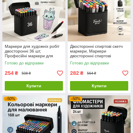
Маркери для художніх робіт
Двосторонні спиртові скетч
двосторонні 36 шт,
маркери, Маркери
Професійні маркери для
двосторонні спиртові
скетчингу дизайнерів IB-73
Професійні для скетчингу
Готово до відправки
Готово до відправки
GW-89
254
282
₴
₴
508 ₴
564 ₴
Купити
Купити
–50%
–50%