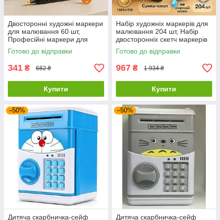
Двосторонні художні маркери
Набір художніх маркерів для
для малювання 60 шт,
малювання 204 шт, Набір
Професійні маркери для
двосторонніх скетч маркерів
скетчингу MS-95
спиртових HO-20
Готово до відправки
Готово до відправки
341
967
₴
₴
682 ₴
1 934 ₴
Купити
Купити
–50%
–50%
Дитяча скарбничка-сейф
Дитяча скарбничка-сейф