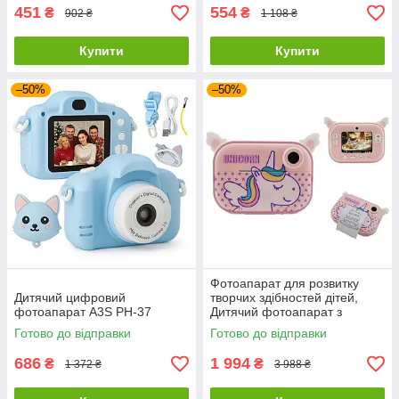
451
554
₴
₴
902 ₴
1 108 ₴
Купити
Купити
–50%
–50%
Фотоапарат для розвитку
Дитячий цифровий
творчих здібностей дітей,
фотоапарат A3S PH-37
Дитячий фотоапарат з
функцією роздруківки OH-55
Готово до відправки
Готово до відправки
686
1 994
₴
₴
1 372 ₴
3 988 ₴