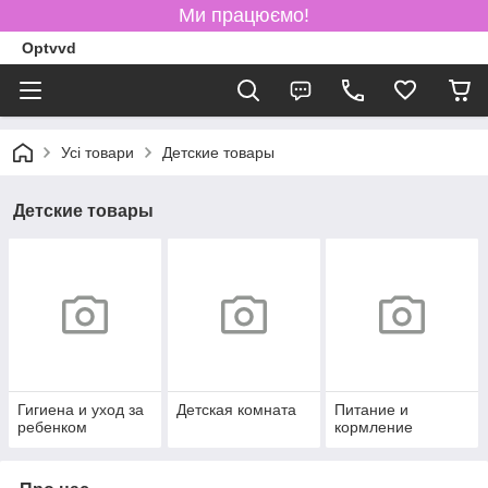
Ми працюємо!
Optvvd
Усі товари
Детские товары
Детские товары
Гигиена и уход за
Детская комната
Питание и
ребенком
кормление