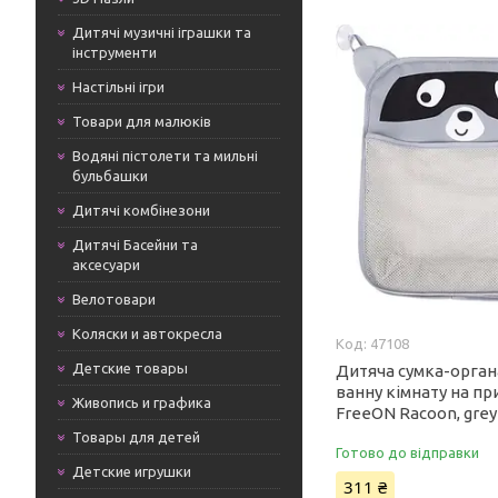
Дитячі музичні іграшки та
інструменти
Настільні ігри
Товари для малюків
Водяні пістолети та мильні
бульбашки
Дитячі комбінезони
Дитячі Басейни та
аксесуари
Велотовари
Коляски и автокресла
47108
Детские товары
Дитяча сумка-орган
ванну кімнату на пр
Живопись и графика
FreeON Racoon, grey
Товары для детей
Готово до відправки
Детские игрушки
311 ₴