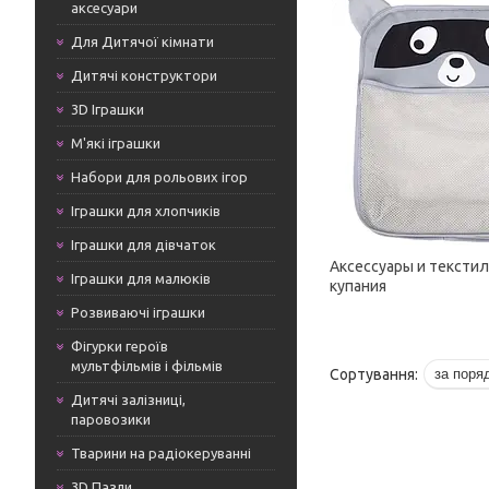
аксесуари
Для Дитячої кімнати
Дитячі конструктори
3D Іграшки
М'які іграшки
Набори для рольових ігор
Іграшки для хлопчиків
Іграшки для дівчаток
Аксессуары и тексти
Іграшки для малюків
купания
Розвиваючі іграшки
Фігурки героїв
мультфільмів і фільмів
Дитячі залізниці,
паровозики
Тварини на радіокеруванні
3D Пазли