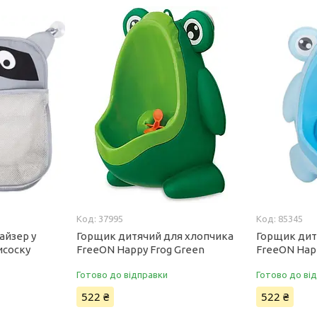
37995
85345
айзер у
Горщик дитячий для хлопчика
Горщик дит
исоску
FreeON Happy Frog Green
FreeON Happ
Готово до відправки
Готово до ві
522 ₴
522 ₴