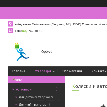
набережна Лейтенанта Дніпрова, 105, 39600, Крюковський гар
+380
(66)
749-30-38
Optvvd
Головна
Усі товари
Про магазин
Контакти
Коляски и авт
Усі товари
Для дитячої творчості
Дитячий транспорт і