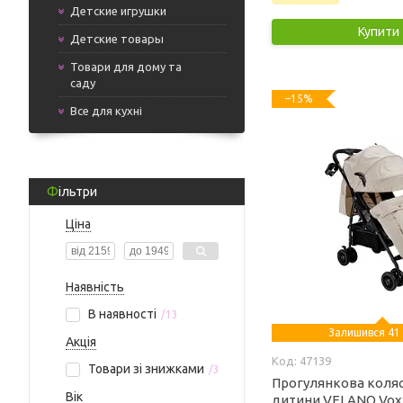
Детские игрушки
Купити
Детские товары
Товари для дому та
саду
–15%
Все для кухні
Фільтри
Ціна
Наявність
В наявності
13
Залишився 41
Акція
47139
Товари зі знижками
3
Прогулянкова коля
Вік
дитини VELANO Vox