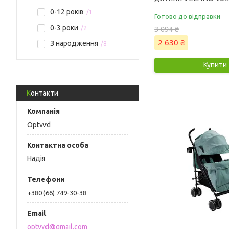
0-12 років
1
Готово до відправки
0-3 роки
3 094 ₴
2
2 630 ₴
З народження
8
Купити
Контакти
Optvvd
Надія
+380 (66) 749-30-38
optvvd@gmail.com