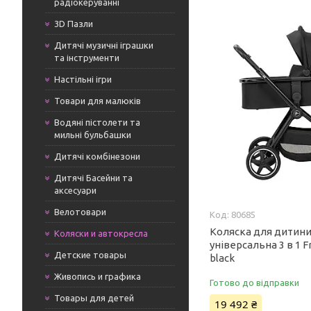
радіокеруванні
3D Пазли
Дитячі музичні іграшки
та інструменти
Настільні ігри
Товари для малюків
Водяні пістолети та
мильні бульбашки
Дитячі комбінезони
Дитячі Басейни та
аксесуари
Велотовари
80685
Коляска для дитин
Коляски и автокресла
універсальна 3 в 1 F
Детские товары
black
Живопись и графика
Готово до відправки
Товары для детей
19 492 ₴