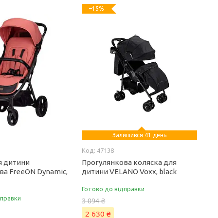
–15%
Залишився 41 день
47138
я дитини
Прогулянкова коляска для
ва FreeON Dynamic,
дитини VELANO Voxx, black
Готово до відправки
дправки
3 094 ₴
2 630 ₴