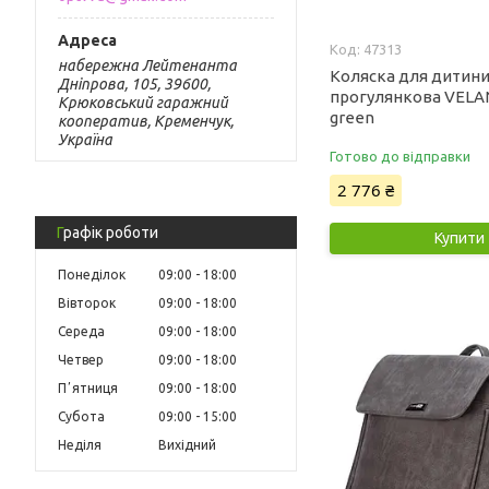
47313
набережна Лейтенанта
Коляска для дитин
Дніпрова, 105, 39600,
прогулянкова VELANO
Крюковський гаражний
green
кооператив, Кременчук,
Україна
Готово до відправки
2 776 ₴
Графік роботи
Купити
Понеділок
09:00
18:00
Вівторок
09:00
18:00
Середа
09:00
18:00
Четвер
09:00
18:00
Пʼятниця
09:00
18:00
Субота
09:00
15:00
Неділя
Вихідний