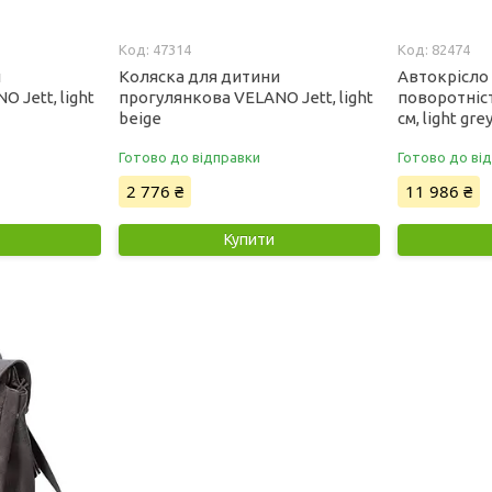
47314
82474
и
Коляска для дитини
Автокрісло 
 Jett, light
прогулянкова VELANO Jett, light
поворотніст
beige
см, light gre
Готово до відправки
Готово до ві
2 776 ₴
11 986 ₴
Купити