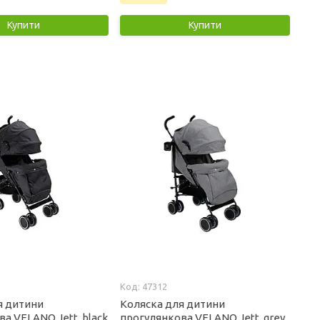
Купити
Купити
47312
я дитини
Коляска для дитини
а VELANO Jett, black
прогулянкова VELANO Jett, grey