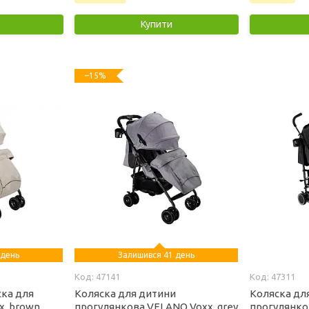
Купити
–15%
 день
Залишився 41 день
47141
47311
ска для
Коляска для дитини
Коляска дл
x, brown
прогулянкова VELANO Voxx, grey
прогулянков