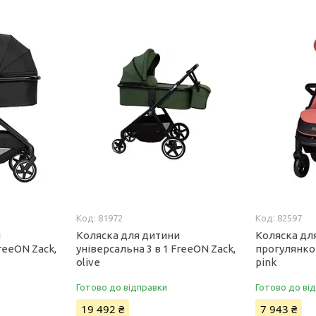
81972
82597
и
Коляска для дитини
Коляска дл
reeON Zack,
універсальна 3 в 1 FreeON Zack,
прогулянко
olive
pink
Готово до відправки
Готово до ві
19 492 ₴
7 943 ₴