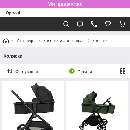
Ми працюємо!
Optvvd
Усі товари
Коляски и автокресла
Коляски
Коляски
Сортування
0
Фільтри