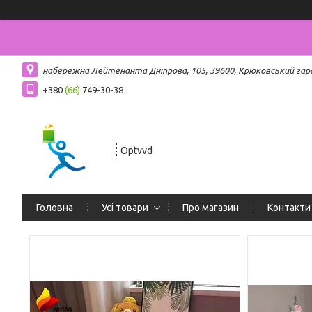
набережна Лейтенанта Дніпрова, 105, 39600, Крюковський гар
+380
(66)
749-30-38
Optvvd
Головна
Усі товари
Про магазин
Контакти