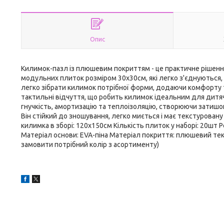
Опис
Килимок-пазл із плюшевим покриттям - це практичне рішення 
модульних плиток розміром 30x30см, які легко з'єднуються
легко зібрати килимок потрібної форми, додаючи комфорту т
тактильні відчуття, що робить килимок ідеальним для дитячих
гнучкість, амортизацію та теплоізоляцію, створюючи затишок
Він стійкий до зношування, легко миється і має текстурован
килимка в зборі: 120x150см Кількість плиток у наборі: 20шт 
Матеріал основи: EVA-піна Матеріал покриття: плюшевий те
замовити потрібний колір з асортименту)