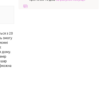
ься з 20
ь змогу
иємні
є
я дому.
змір
й шар
 (можна