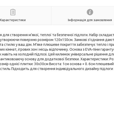
Характеристики
Інформація для замовлення
для створення м'якої, теплої та безпечної підлоги. Набір складаєт
, утворюючи поверхню розміром 120x150см. Замкові з'єднання дают
а стилю у ваш дім. М'яке плюшеве покриття забезпечує тепло і пр
 кімнат, ігрових зон і місць відпочинку. Основа з EVA-піни гаранту
 навіть на холодній підлозі. Цей килимок універсальне рішення дл
у антиковзаючу основу для додаткової безпеки. Характеристики: Ро
Розмір однієї плитки: 30x30см Висота: 1см основа + 0. 6см плюшеви
кстиль Підходить для створення індивідуального дизайну підлоги