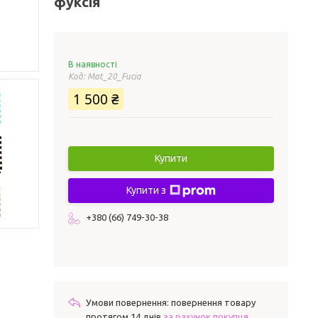
фуксія
В наявності
Код:
Mat_20_Fucia
1 500 ₴
Купити
Купити з
+380 (66) 749-30-38
повернення товару
протягом 14 днів
за рахунок покупця