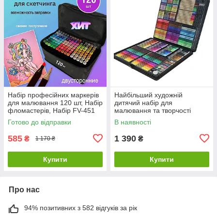
Набір професійних маркерів
Найбільший художній
для малювання 120 шт, Набір
дитячий набір для
фломастерів, Набір FV-451
малювання та творчості
маркерів sketch
Colorful Italy на 288
Готово до відправки
В наявності
предметів!!!
585
1 390
₴
₴
1 170 ₴
Купити
Купити
Про нас
94% позитивних з 582 відгуків за рік