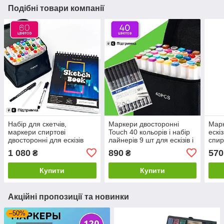
Подібні товари компанії
Набір для скетчів,
Маркери двосторонні
Марк
маркери спиртові
Touch 40 кольорів і набір
ескіз
двосторонні для ескізів
лайнерів 9 шт для ескізів і
спир
Touch Smooth 60 кольорів
скетчів, набір фломастерів
коль
1 080
890
570
₴
₴
+ скетчбук А4
юних
Купити
Купити
Акційні пропозиції та новинки
–50%