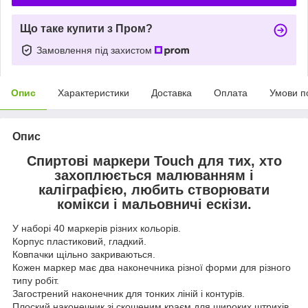
Що таке купити з Пром?
Замовлення під захистом
Опис
Характеристики
Доставка
Оплата
Умови п
Опис
Спиртові маркери Touch для тих, хто
захоплюється малюванням і
каліграфією, любить створювати
комікси і мальовничі ескізи.
У наборі 40 маркерів різних кольорів.
Корпус пластиковий, гладкий.
Ковпачки щільно закриваються.
Кожен маркер має два наконечника різної форми для різного
типу робіт.
Загострений наконечник для тонких ліній і контурів.
Плоский наконечник зі скошеним краєм для широких штрихів.