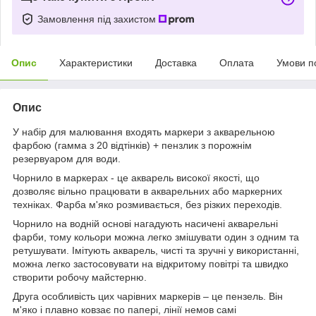
Замовлення під захистом
Опис
Характеристики
Доставка
Оплата
Умови п
Опис
У набір для малювання входять маркери з акварельною
фарбою (гамма з 20 відтінків) + пензлик з порожнім
резервуаром для води.
Чорнило в маркерах - це акварель високої якості, що
дозволяє вільно працювати в акварельних або маркерних
техніках. Фарба м'яко розмивається, без різких переходів.
Чорнило на водній основі нагадують насичені акварельні
фарби, тому кольори можна легко змішувати один з одним та
ретушувати. Імітують акварель, чисті та зручні у використанні,
можна легко застосовувати на відкритому повітрі та швидко
створити робочу майстерню.
Друга особливість цих чарівних маркерів – це пензель. Він
м'яко і плавно ковзає по папері, лінії немов самі