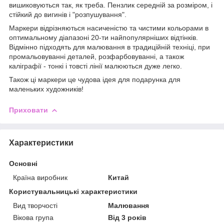
вишиковуються так, як треба. Пензлик середній за розміром, і
стійкий до вигинів і "розпушування".
Маркери відрізняються насиченістю та чистими кольорами в
оптимальному діапазоні 20-ти найпопулярніших відтінків.
Відмінно підходять для малювання в традиційній техніці, при
промальовуванні деталей, розфарбовуванні, а також
каліграфії - тонкі і товсті лінії малюються дуже легко.
Також ці маркери це чудова ідея для подарунка для
маленьких художників!
Приховати
Характеристики
Основні
Країна виробник
Китай
Користувальницькі характеристики
Вид творчості
Малювання
Вікова група
Від 3 років