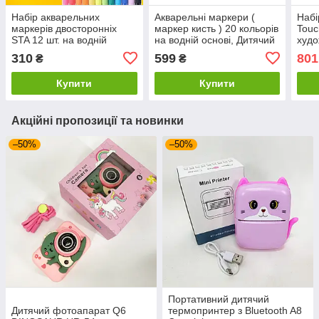
Набір акварельних
Акварельні маркери (
Набі
маркерів двосторонніх
маркер кисть ) 20 кольорів
Touc
STA 12 шт. на водній
на водній основі, Дитячий
худо
основі.Акварельні
набір для малювання
двос
310
599
801
₴
₴
маркери 12 кольорів
твор
40
Купити
Купити
Акційні пропозиції та новинки
–50%
–50%
Портативний дитячий
Дитячий фотоапарат Q6
термопринтер з Bluetooth A8