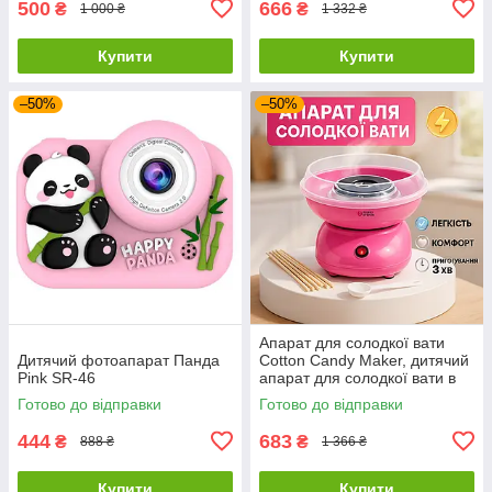
500
666
₴
₴
1 000 ₴
1 332 ₴
Купити
Купити
–50%
–50%
Апарат для солодкої вати
Дитячий фотоапарат Панда
Cotton Candy Maker, дитячий
Pink SR-46
апарат для солодкої вати в
домашніх умовах LH-56
Готово до відправки
Готово до відправки
444
683
₴
₴
888 ₴
1 366 ₴
Купити
Купити