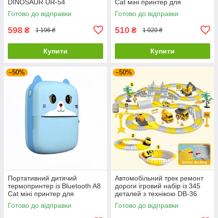
DINOSAUR UR-54
Cat міні принтер для
телефону Pink YL-72
Готово до відправки
Готово до відправки
598
510
₴
₴
1 196 ₴
1 020 ₴
Купити
Купити
–50%
–50%
Портативний дитячий
Автомобільний трек ремонт
термопринтер із Bluetooth A8
дороги ігровий набір із 345
Cat міні принтер для
деталей з технікою DB-36
телефону Blue FW-24
Готово до відправки
Готово до відправки