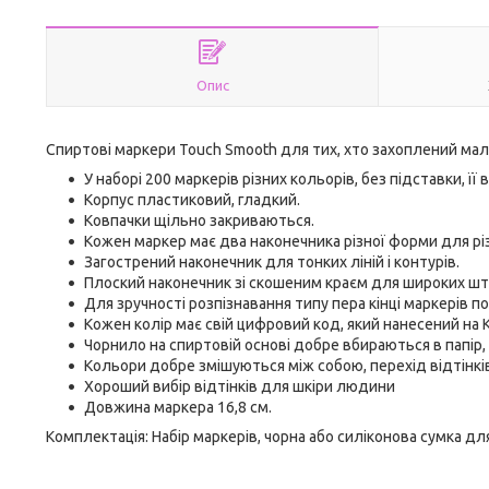
Опис
Спиртові маркери Touch Smooth для тих, хто захоплений малю
У наборі 200 маркерів різних кольорів, без підставки, ї
Корпус пластиковий, гладкий.
Ковпачки щільно закриваються.
Кожен маркер має два наконечника різної форми для різ
Загострений наконечник для тонких ліній і контурів.
Плоский наконечник зі скошеним краєм для широких шт
Для зручності розпізнавання типу пера кінці маркерів 
Кожен колір має свій цифровий код, який нанесений на 
Чорнило на спиртовій основі добре вбираються в папір
Кольори добре змішуються між собою, перехід відтінкі
Хороший вибір відтінків для шкіри людини
Довжина маркера 16,8 см.
Комплектація: Набір маркерів, чорна або силіконова сумка для