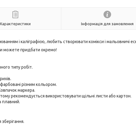
Характеристики
Інформація для замовлення
ванням і каліграфією, любить створювати комікси і мальовничі еск
ї ви можете придбати окремо!
ного типу робіт.
рихів.
пофарбовані різним кольором.
Ковпачок маркера.
, тому рекомендується використовувати щільні листи або картон.
в плавний.
 зберігання.